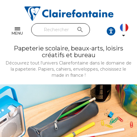
Cahiers & Carnets
Feuilles & Copies
search
Beaux-arts & Dessin
MENU

Correspondance
Papeterie scolaire, beaux-arts, loisirs
créatifs et bureau
Loisirs créatifs
Découvrez tout l'univers Clairefontaine dans le domaine de
la papeterie. Papiers, cahiers, enveloppes, choisissez le
Papiers cadeaux et emballages
made in france !
Cuir & trousses
RETROUVEZ NOS COLLECTIONS
Toutes les collections