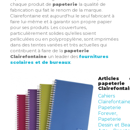
chaque produit de
papeterie
la qualité de
fabrication qui fait le renom de la marque.
Clairefontaine est aujourd'hui le seul fabricant à
faire lui-même et à garantir son propre papier
pour ses produits. Les couvertures,
particulièrement solides qu'elles soient
pelliculées ou en polypropylène, sont imprimées
dans des teintes variées et très actuelles qui
contribuent à faire de la
papeterie
Clairefontaine
un leader des
fournitures
scolaires et de bureaux
.
Articles 
papeterie
Clairefonta
Cahiers
Clairefontaine
Papeterie
Forever,
Papeterie
Dessin et Be