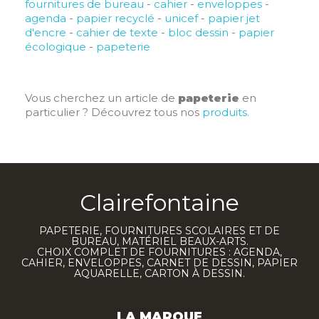
fournitures de bureau
-
cahier
-
enveloppes
-
agenda
-
papier recyclé
-
unicef
-
papier jet
d'encre
-
cahier de texte
-
bloc dessin
-
papier
écologique
-
papeterie
Vous cherchez un article de
papeterie
en
particulier ? Découvrez tous nos
produits.
Clairefontaine
PAPETERIE, FOURNITURES SCOLAIRES ET DE
BUREAU, MATÉRIEL BEAUX-ARTS.
CHOIX COMPLET DE FOURNITURES : AGENDA,
CAHIER, ENVELOPPES, CARNET DE DESSIN, PAPIER
AQUARELLE, CARTON À DESSIN.
LA MARQUE