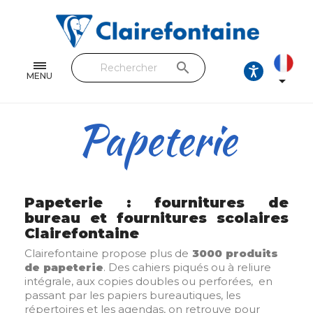
Cahiers & Carnets
Feuilles & Copies
search
Beaux-arts & Dessin
MENU

Correspondance
Papeterie
Loisirs créatifs
Papiers cadeaux et emballages
Cuir & trousses
Papeterie : fournitures de
bureau et fournitures scolaires
Clairefontaine
RETROUVEZ NOS COLLECTIONS
Clairefontaine propose plus de
3000 produits
Toutes les collections
de papeterie
. Des cahiers piqués ou à reliure
intégrale, aux copies doubles ou perforées, en
passant par les papiers bureautiques, les
répertoires et les agendas, on retrouve pour