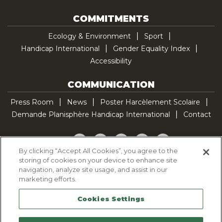
COMMITMENTS
Ecology & Environment
Sport
Handicap International
Gender Equality Index
Accessibility
COMMUNICATION
Press Room
News
Poster Harcèlement Scolaire
Demande Planisphère Handicap International
Contact
Facebook
Twitter
YouTube
Pinterest
TikTok
By clicking “Accept All Cookies”, you agree to the
storing of cookies on your device to enhance site
Cookie Policy
navigation, analyze site usage, and assist in our
Privacy policy
marketing efforts.
Legal Notice
Cookies Settings
Sitemap
Contactez-nous