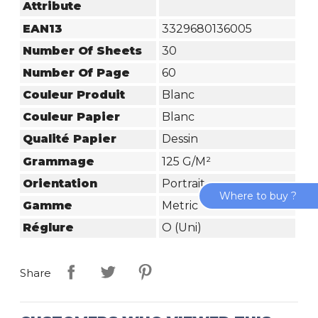
Attribute
EAN13
3329680136005
Number Of Sheets
30
Number Of Page
60
Couleur Produit
Blanc
Couleur Papier
Blanc
Qualité Papier
Dessin
Grammage
125 G/m²
Orientation
Portrait
Where to buy ?
Gamme
Metric
Réglure
O (uni)
Share