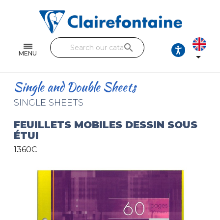
Notebooks and pads
Single and double sheets
search
Fine arts
MENU

Correspondence
Single and Double Sheets
Handicraft
SINGLE SHEETS
Wrapping papers
FEUILLETS MOBILES DESSIN SOUS
ÉTUI
Pencil cases & Leather goods
1360C
FIND OUR COLLECTIONS
All the collections