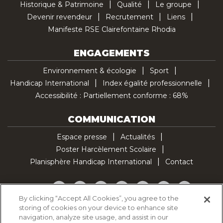
Historique & Patrimoine
Qualité
Le groupe
Devenir revendeur
Recrutement
Liens
Manifeste RSE Clairefontaine Rhodia
ENGAGEMENTS
Environnement & écologie
Sport
Handicap International
Index égalité professionnelle
Accessibilité : Partiellement conforme : 68%
COMMUNICATION
Espace presse
Actualités
Poster Harcèlement Scolaire
Planisphère Handicap International
Contact
Facebook
Twitter
YouTube
Pinterest
Instagram
LinkedIn
TikTok
By clicking “Accept All Cookies”, you agree to the
storing of cookies on your device to enhance site
Politique d'utilisation des cookies
navigation, analyze site usage, and assist in our