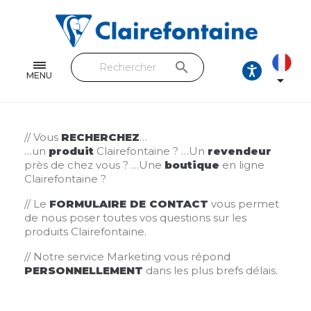
Cahiers & Carnets
Feuilles & Copies
search
Beaux-arts & Dessin
MENU

Correspondance
Loisirs créatifs
// Vous
RECHERCHEZ
…
…un
produit
Clairefontaine ? …Un
revendeur
près de chez vous ? …Une
boutique
en ligne
Papiers cadeaux et emballages
Clairefontaine ?
Cuir & trousses
// Le
FORMULAIRE DE CONTACT
vous permet
de nous poser toutes vos questions sur les
produits Clairefontaine.
RETROUVEZ NOS COLLECTIONS
// Notre service Marketing vous répond
Toutes les collections
PERSONNELLEMENT
dans les plus brefs délais.