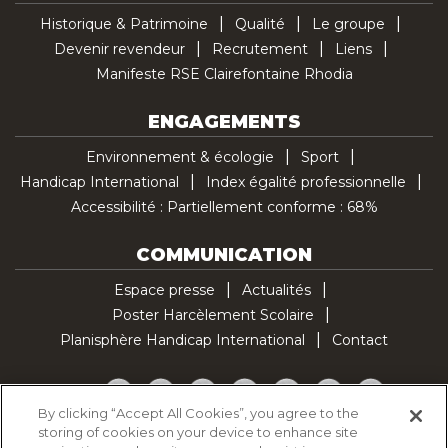
Historique & Patrimoine
Qualité
Le groupe
Devenir revendeur
Recrutement
Liens
Manifeste RSE Clairefontaine Rhodia
ENGAGEMENTS
Environnement & écologie
Sport
Handicap International
Index égalité professionnelle
Accessibilité : Partiellement conforme : 68%
COMMUNICATION
Espace presse
Actualités
Poster Harcèlement Scolaire
Planisphère Handicap International
Contact
Facebook
Twitter
YouTube
Pinterest
Instagram
LinkedIn
TikTok
By clicking “Accept All Cookies”, you agree to the
storing of cookies on your device to enhance site
Politique d'utilisation des cookies