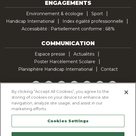
ENGAGEMENTS
Environnement & écologie
Sport
Handicap International
Index égalité professionnelle
Accessibilité : Partiellement conforme : 68%
COMMUNICATION
Espace presse
Actualités
Poster Harcèlement Scolaire
Planisphère Handicap International
Contact
Facebook
Twitter
YouTube
Pinterest
Instagram
LinkedIn
TikTok
By clicking “Accept All Cookies”, you agree to the
storing of cookies on your device to enhance site
Politique d'utilisation des cookies
navigation, analyze site usage, and assist in our
Politique de confidentialité
marketing efforts.
Mentions légales
Cookies Settings
Plan du site
Contactez-nous