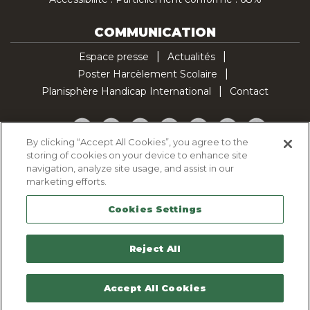
COMMUNICATION
Espace presse
Actualités
Poster Harcèlement Scolaire
Planisphère Handicap International
Contact
Facebook
Twitter
YouTube
Pinterest
Instagram
LinkedIn
TikTok
By clicking “Accept All Cookies”, you agree to the
storing of cookies on your device to enhance site
Politique d'utilisation des cookies
navigation, analyze site usage, and assist in our
Politique de confidentialité
marketing efforts.
Mentions légales
Cookies Settings
Plan du site
Contactez-nous
Reject All
Accept All Cookies