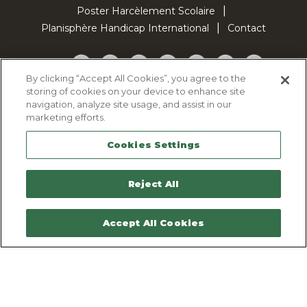
Poster Harcèlement Scolaire
Planisphère Handicap International
Contact
Facebook
Twitter
YouTube
Pinterest
Instagram
LinkedIn
TikTok
By clicking “Accept All Cookies”, you agree to the
storing of cookies on your device to enhance site
Politique d'utilisation des cookies
navigation, analyze site usage, and assist in our
Politique de confidentialité
marketing efforts.
Mentions légales
Cookies Settings
Plan du site
Contactez-nous
Reject All
Accept All Cookies