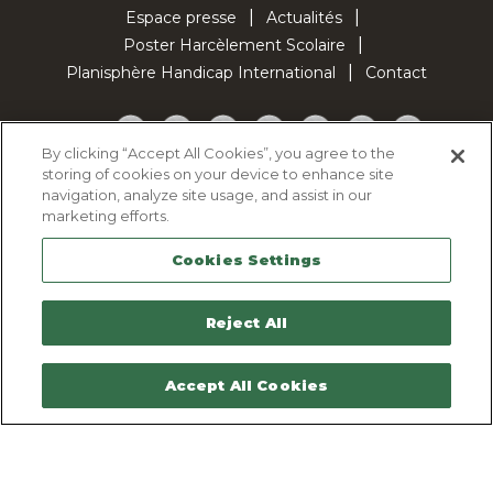
Espace presse
Actualités
Poster Harcèlement Scolaire
Planisphère Handicap International
Contact
Facebook
Twitter
YouTube
Pinterest
Instagram
LinkedIn
TikTok
By clicking “Accept All Cookies”, you agree to the
storing of cookies on your device to enhance site
Politique d'utilisation des cookies
navigation, analyze site usage, and assist in our
Politique de confidentialité
marketing efforts.
Mentions légales
Cookies Settings
Plan du site
Contactez-nous
Reject All
Accept All Cookies