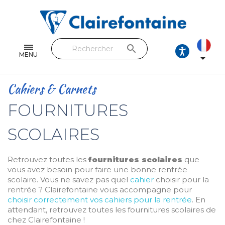
Cahiers & Carnets
Feuilles & Copies
search
Beaux-arts & Dessin
MENU

Correspondance
Cahiers & Carnets
Loisirs créatifs
FOURNITURES
Papiers cadeaux et emballages
SCOLAIRES
Cuir & trousses
Retrouvez toutes les
fournitures scolaires
que
RETROUVEZ NOS COLLECTIONS
vous avez besoin pour faire une bonne rentrée
scolaire. Vous ne savez pas quel
cahier
choisir pour la
Toutes les collections
rentrée ? Clairefontaine vous accompagne pour
choisir correctement vos cahiers pour la rentrée
. En
attendant, retrouvez toutes les fournitures scolaires de
chez Clairefontaine !