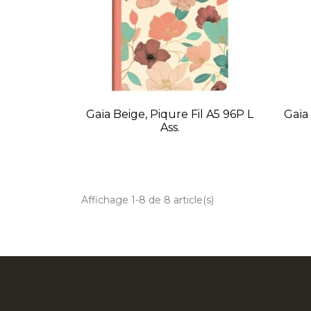
Gaïa Beige, Piqure Fil A5 96P L
Gaïa 
Ass.
Affichage 1-8 de 8 article(s)