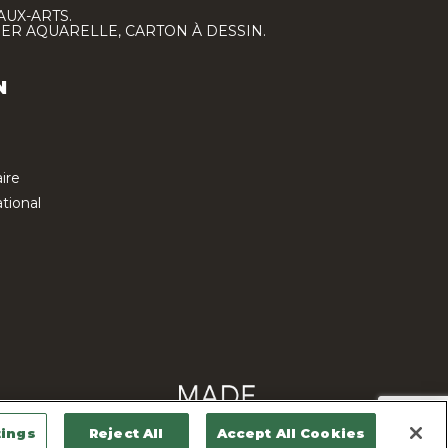
AUX-ARTS.
IER AQUARELLE, CARTON À DESSIN.
N
ire
tional
Contactez-nous
tings
Reject All
Accept All Cookies