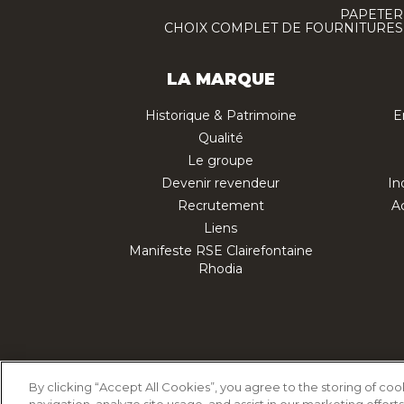
PAPETERI
CHOIX COMPLET DE FOURNITURES :
LA MARQUE
Historique & Patrimoine
E
Qualité
Le groupe
Devenir revendeur
In
Recrutement
Ac
Liens
Manifeste RSE Clairefontaine
Rhodia
Politique d'utilisation des cookies
Polit
By clicking “Accept All Cookies”, you agree to the storing of co