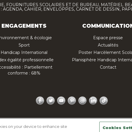
E, FOURNITURES SCOLAIRES ET DE BUREAU, MATÉRIEL BE
 AGENDA, CAHIER, ENVELOPPES, CARNET DE DESSIN, PAP
ENGAGEMENTS
COMMUNICATIO
nvironnement & écologie
Espace presse
Sport
Actualités
Handicap International
Poster Harcèlement Scola
dex égalité professionnelle
Planisphère Handicap Interna
cessibilité : Partiellement
Contact
conforme : 68%
Facebook
Twitter
YouTube
Pinterest
Instagram
LinkedIn
TikTok
ique de confidentialité
Mentions légales
Plan du site
okies on your device to enhance site
Cookies Set