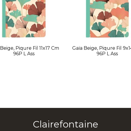
Beige, Piqure Fil 11x17 Cm
Gaïa Beige, Piqure Fil 9x
96P L Ass
96P L Ass
Clairefontaine