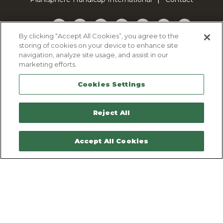
Facebook
Twitter
YouTube
Pinterest
Instagram
LinkedIn
TikTok
By clicking “Accept All Cookies”, you agree to the
storing of cookies on your device to enhance site
Politique d'utilisation des cookies
navigation, analyze site usage, and assist in our
Politique de confidentialité
marketing efforts.
Mentions légales
Cookies Settings
Plan du site
Contactez-nous
Reject All
Accept All Cookies