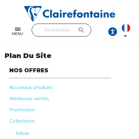
Cahiers & Carnets
Feuilles & Copies
search
Beaux-arts & Dessin
MENU

Correspondance
Plan Du Site
Loisirs créatifs
NOS OFFRES
Papiers cadeaux et emballages
Nouveaux produits
Cuir & trousses
Meilleures ventes
RETROUVEZ NOS COLLECTIONS
Promotion
Toutes les collections
Collections
Adolie