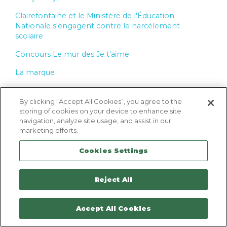
Clairefontaine et le Ministère de l'Éducation
Nationale s'engagent contre le harcèlement
scolaire
Concours Le mur des Je t’aime
La marque
Historique & Patrimoine
By clicking “Accept All Cookies”, you agree to the
Qualité
storing of cookies on your device to enhance site
navigation, analyze site usage, and assist in our
Le groupe
marketing efforts.
Devenir revendeur
Cookies Settings
Recrutement
Reject All
Liens
Engagements
Accept All Cookies
Environnement & écologie