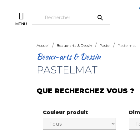
search
MENU
Accueil
Beaux-arts & Dessin
Pastel
Pastelmat
Beaux-arts & Dessin
PASTELMAT
QUE RECHERCHEZ VOUS ?
Couleur produit
Dim