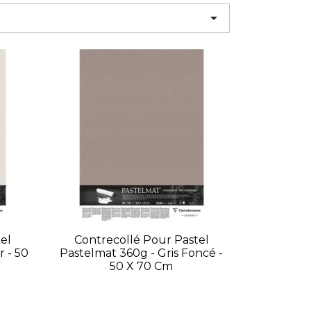

el
Contrecollé Pour Pastel
r - 50
Pastelmat 360g - Gris Foncé -
50 X 70 Cm