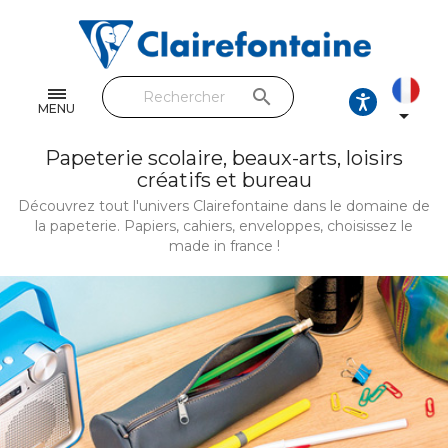
Cahiers & Carnets
Feuilles & Copies
search
Beaux-arts & Dessin
MENU

Correspondance
Papeterie scolaire, beaux-arts, loisirs
créatifs et bureau
Loisirs créatifs
Découvrez tout l'univers Clairefontaine dans le domaine de
la papeterie. Papiers, cahiers, enveloppes, choisissez le
Papiers cadeaux et emballages
made in france !
Cuir & trousses
RETROUVEZ NOS COLLECTIONS
Toutes les collections