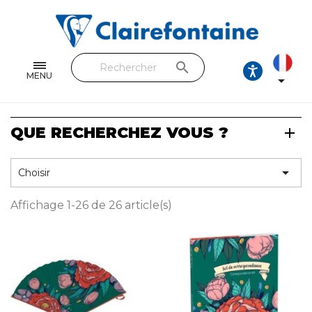
Cahiers & Carnets
Feuilles & Copies
search
Beaux-arts & Dessin
MENU

Correspondance
QUE RECHERCHEZ VOUS ?
Loisirs créatifs
Papiers cadeaux et emballages

Choisir
Cuir & trousses
Affichage 1-26 de 26 article(s)
RETROUVEZ NOS COLLECTIONS
Toutes les collections