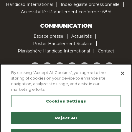
Handicap International
Index égalité professionnelle
Accessibilité : Partiellement conforme : 68%
COMMUNICATION
Espace presse
Actualités
Poster Harcèlement Scolaire
Planisphère Handicap International
Contact
Facebook
Twitter
YouTube
Pinterest
Instagram
LinkedIn
TikTok
By clicking “Accept All Cookies”, you agree to the
storing of cookies on your device to enhance site
Politique d'utilisation des cookies
navigation, analyze site usage, and assist in our
Politique de confidentialité
marketing efforts.
Mentions légales
Cookies Settings
Plan du site
Contactez-nous
Reject All