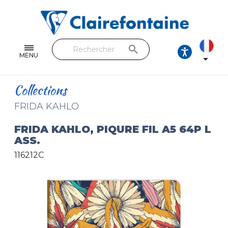
Cahiers & Carnets
Feuilles & Copies
search
Beaux-arts & Dessin
MENU

Correspondance
Collections
Loisirs créatifs
FRIDA KAHLO
Papiers cadeaux et emballages
FRIDA KAHLO, PIQURE FIL A5 64P L
ASS.
Cuir & trousses
116212C
RETROUVEZ NOS COLLECTIONS
Toutes les collections