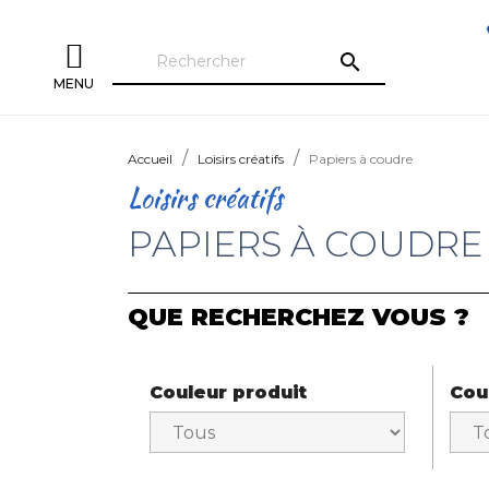
search
MENU
Accueil
Loisirs créatifs
Papiers à coudre
Loisirs créatifs
PAPIERS À COUDRE
QUE RECHERCHEZ VOUS ?
Couleur produit
Cou