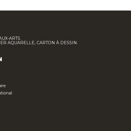
AUX-ARTS.
IER AQUARELLE, CARTON À DESSIN.
N
ire
tional