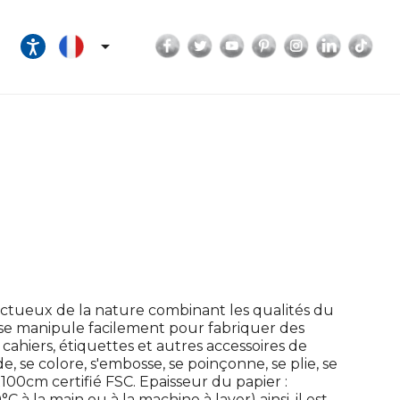
Facebook
Twitter
YouTube
Pinterest
Instagram
LinkedI
Tik

ectueux de la nature combinant les qualités du
 il se manipule facilement pour fabriquer des
 cahiers, étiquettes et autres accessoires de
de, se colore, s'embosse, se poinçonne, se plie, se
00cm certifié FSC. Epaisseur du papier :
C à la main ou à la machine à laver) ainsi, il est