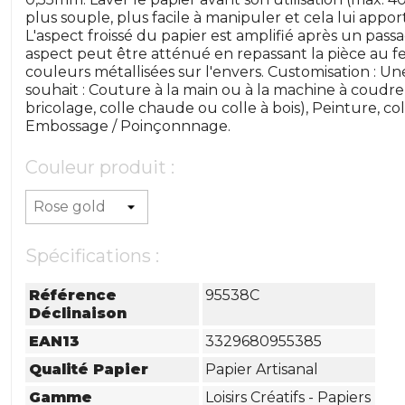
plus souple, plus facile à manipuler et cela lui appor
L'aspect froissé du papier est amplifié après un pas
aspect peut être atténué en repassant la pièce au fe
couleurs métallisées sur l'envers. Customisation : Une
souhait : Couture à la main ou à la machine à coudre 
bricolage, colle chaude ou colle à bois), Peinture, c
Embossage / Poinçonnnage.
Couleur produit :
Spécifications :
Référence
95538C
Déclinaison
EAN13
3329680955385
Qualité Papier
Papier Artisanal
Gamme
Loisirs Créatifs - Papiers