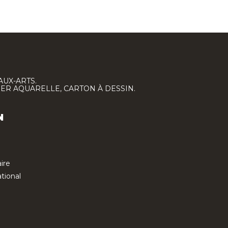
AUX-ARTS.
IER AQUARELLE, CARTON À DESSIN.
N
ire
tional