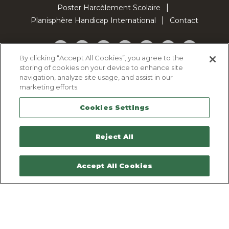
Poster Harcèlement Scolaire
Planisphère Handicap International
Contact
Facebook
Twitter
YouTube
Pinterest
Instagram
LinkedIn
TikTok
By clicking “Accept All Cookies”, you agree to the
storing of cookies on your device to enhance site
Politique d'utilisation des cookies
navigation, analyze site usage, and assist in our
Politique de confidentialité
marketing efforts.
Mentions légales
Cookies Settings
Plan du site
Contactez-nous
Reject All
Accept All Cookies