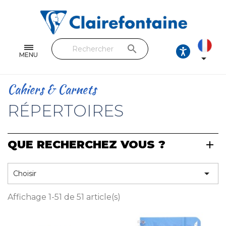
Cahiers & Carnets
Feuilles & Copies
search
Beaux-arts & Dessin
MENU

Correspondance
Cahiers & Carnets
Loisirs créatifs
RÉPERTOIRES
Papiers cadeaux et emballages
QUE RECHERCHEZ VOUS ?
Cuir & trousses
RETROUVEZ NOS COLLECTIONS

Choisir
Toutes les collections
Affichage 1-51 de 51 article(s)