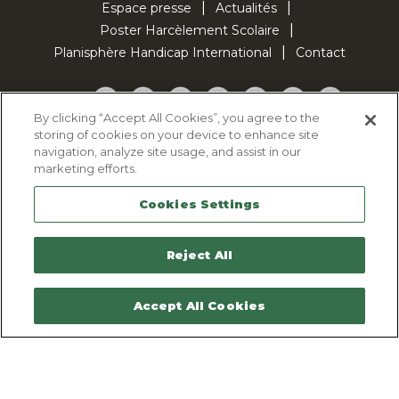
Espace presse
Actualités
Poster Harcèlement Scolaire
Planisphère Handicap International
Contact
Facebook
Twitter
YouTube
Pinterest
Instagram
LinkedIn
TikTok
By clicking “Accept All Cookies”, you agree to the
storing of cookies on your device to enhance site
Politique d'utilisation des cookies
navigation, analyze site usage, and assist in our
Politique de confidentialité
marketing efforts.
Mentions légales
Cookies Settings
Plan du site
Contactez-nous
Reject All
Accept All Cookies