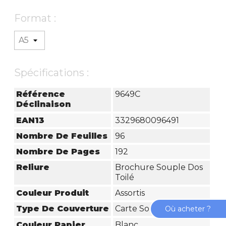
Format :
Spécifications :
Référence
9649C
Déclinaison
EAN13
3329680096491
Nombre De Feuilles
96
Nombre De Pages
192
Reliure
Brochure Souple Dos
Toilé
Couleur Produit
Assortis
Type De Couverture
Carte Souple
Où acheter ?
Couleur Papier
Blanc