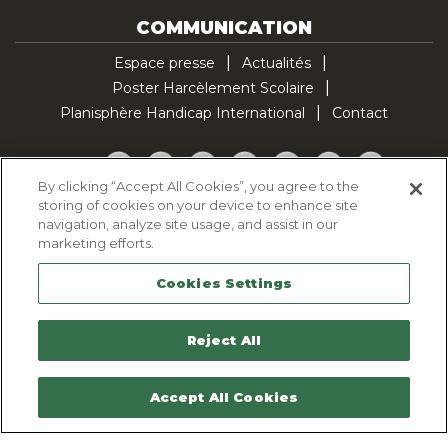
COMMUNICATION
Espace presse
Actualités
Poster Harcèlement Scolaire
Planisphère Handicap International
Contact
Facebook
Twitter
YouTube
Pinterest
Instagram
LinkedIn
TikTok
By clicking “Accept All Cookies”, you agree to the
storing of cookies on your device to enhance site
Politique d'utilisation des cookies
navigation, analyze site usage, and assist in our
Politique de confidentialité
marketing efforts.
Mentions légales
Cookies Settings
Plan du site
Contactez-nous
Reject All
Accept All Cookies