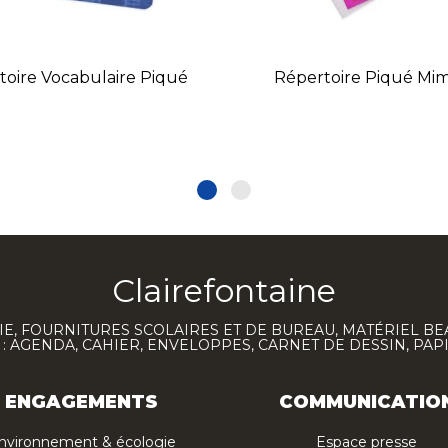
toire Vocabulaire Piqué
Répertoire Piqué Mi
Clairefontaine
E, FOURNITURES SCOLAIRES ET DE BUREAU, MATÉRIEL BE
 AGENDA, CAHIER, ENVELOPPES, CARNET DE DESSIN, PAP
ENGAGEMENTS
COMMUNICATIO
nvironnement & écologie
Espace presse