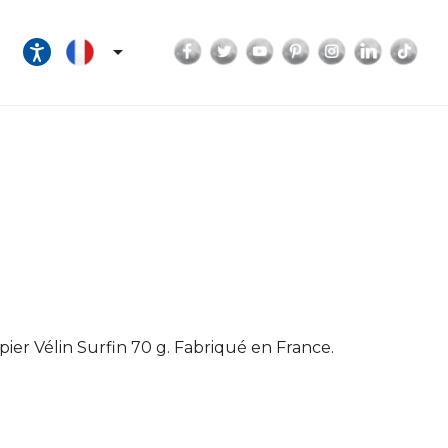
Facebook
Twitter
YouTube
Pinterest
Instagram
LinkedI
Tik

ier Vélin Surfin 70 g. Fabriqué en France.