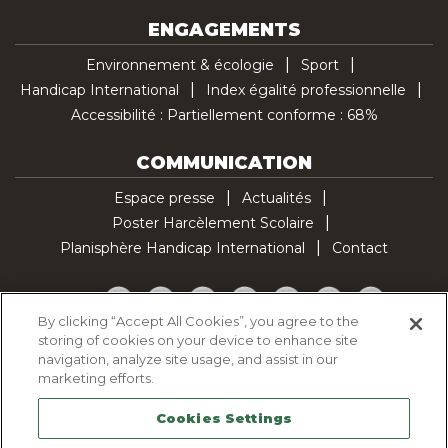
ENGAGEMENTS
Environnement & écologie
Sport
Handicap International
Index égalité professionnelle
Accessibilité : Partiellement conforme : 68%
COMMUNICATION
Espace presse
Actualités
Poster Harcèlement Scolaire
Planisphère Handicap International
Contact
Facebook
Twitter
YouTube
Pinterest
Instagram
LinkedIn
TikTok
By clicking “Accept All Cookies”, you agree to the
storing of cookies on your device to enhance site
Politique d'utilisation des cookies
navigation, analyze site usage, and assist in our
Politique de confidentialité
marketing efforts.
Mentions légales
Cookies Settings
Plan du site