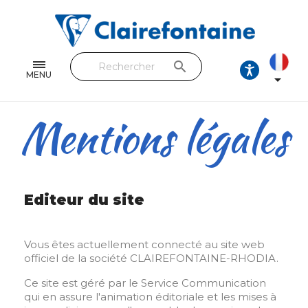
Cahiers & Carnets
Feuilles & Copies
search
Beaux-arts & Dessin
MENU

Correspondance
Mentions légales
Loisirs créatifs
Papiers cadeaux et emballages
Cuir & trousses
Editeur du site
RETROUVEZ NOS COLLECTIONS
Vous êtes actuellement connecté au site web
Toutes les collections
officiel de la société CLAIREFONTAINE-RHODIA.
Ce site est géré par le Service Communication
qui en assure l'animation éditoriale et les mises à