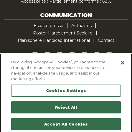
Accessibilité : Partiellement conforme : 68%
COMMUNICATION
Espace presse
Actualités
Poster Harcèlement Scolaire
Planisphère Handicap International
Contact
Facebook
Twitter
YouTube
Pinterest
Instagram
LinkedIn
TikTok
By clicking “Accept All Cookies”, you agree to the
storing of cookies on your device to enhance site
Politique d'utilisation des cookies
navigation, analyze site usage, and assist in our
Politique de confidentialité
marketing efforts.
Mentions légales
Cookies Settings
Plan du site
Contactez-nous
Reject All
Accept All Cookies