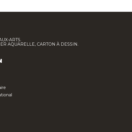
AUX-ARTS.
IER AQUARELLE, CARTON À DESSIN.
N
ire
tional