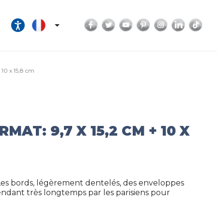
Facebook
Twitter
YouTube
Pinterest
Instagram
LinkedI
Tik

 10 x 15,8 cm
T: 9,7 X 15,2 CM + 10 X
Les bords, légèrement dentelés, des enveloppes
endant très longtemps par les parisiens pour