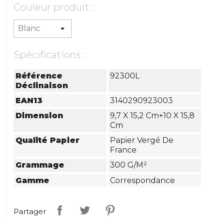
Couleur produit :
Spécifications :
Référence
92300L
Déclinaison
EAN13
3140290923003
Dimension
9,7 X 15,2 Cm+10 X 15,8
Cm
Qualité Papier
Papier Vergé De
France
Grammage
300 G/m²
Gamme
Correspondance
Partager