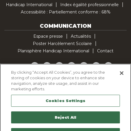
Handicap International
Index égalité professionnelle
Accessibilité : Partiellement conforme : 68%
COMMUNICATION
Espace presse
Actualités
Poster Harcèlement Scolaire
Planisphère Handicap International
Contact
Facebook
Twitter
YouTube
Pinterest
Instagram
LinkedIn
TikTok
By clicking “Accept All Cookies”, you agree to the
storing of cookies on your device to enhance site
Politique d'utilisation des cookies
navigation, analyze site usage, and assist in our
Politique de confidentialité
marketing efforts.
Mentions légales
Cookies Settings
Plan du site
Contactez-nous
Reject All