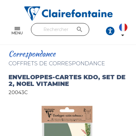
Cahiers & Carnets
Feuilles & Copies
search
Beaux-arts & Dessin
MENU

Correspondance
Correspondance
Loisirs créatifs
COFFRETS DE CORRESPONDANCE
Papiers cadeaux et emballages
ENVELOPPES-CARTES KDO, SET DE
2, NOEL VITAMINE
Cuir & trousses
20043C
RETROUVEZ NOS COLLECTIONS
Toutes les collections