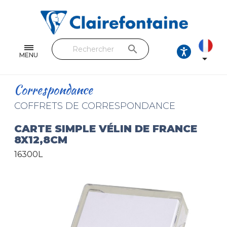
Cahiers & Carnets
Feuilles & Copies
search
Beaux-arts & Dessin
MENU

Correspondance
Correspondance
Loisirs créatifs
COFFRETS DE CORRESPONDANCE
Papiers cadeaux et emballages
CARTE SIMPLE VÉLIN DE FRANCE
8X12,8CM
Cuir & trousses
16300L
RETROUVEZ NOS COLLECTIONS
Toutes les collections