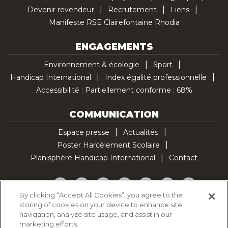
Devenir revendeur
Recrutement
Liens
Manifeste RSE Clairefontaine Rhodia
ENGAGEMENTS
Environnement & écologie
Sport
Handicap International
Index égalité professionnelle
Accessibilité : Partiellement conforme : 68%
COMMUNICATION
Espace presse
Actualités
Poster Harcèlement Scolaire
Planisphère Handicap International
Contact
Facebook
Twitter
YouTube
Pinterest
Instagram
LinkedIn
TikTok
By clicking “Accept All Cookies”, you agree to the
storing of cookies on your device to enhance site
Politique d'utilisation des cookies
navigation, analyze site usage, and assist in our
Politique de confidentialité
marketing efforts.