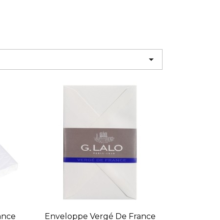

ance
Enveloppe Vergé De France