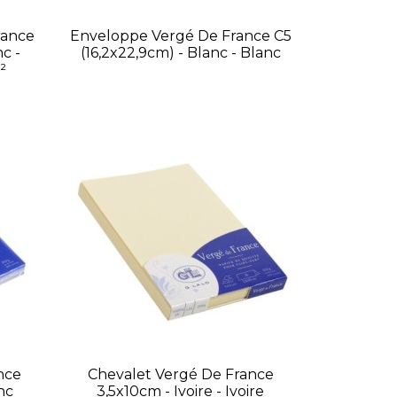
rance
Enveloppe Vergé De France C5
c -
(16,2x22,9cm) - Blanc - Blanc
²
nce
Chevalet Vergé De France
nc
3,5x10cm - Ivoire - Ivoire