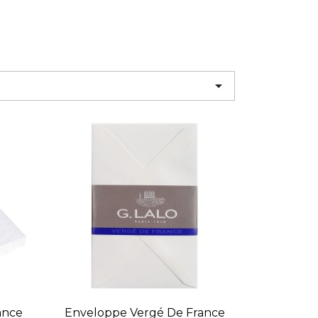

ance
Enveloppe Vergé De France