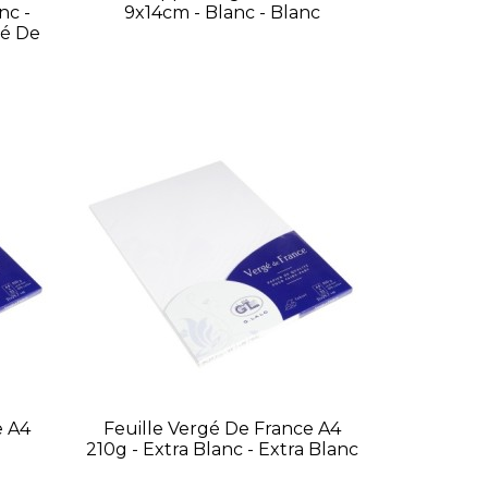
nc -
9x14cm - Blanc - Blanc
gé De
e A4
Feuille Vergé De France A4
210g - Extra Blanc - Extra Blanc