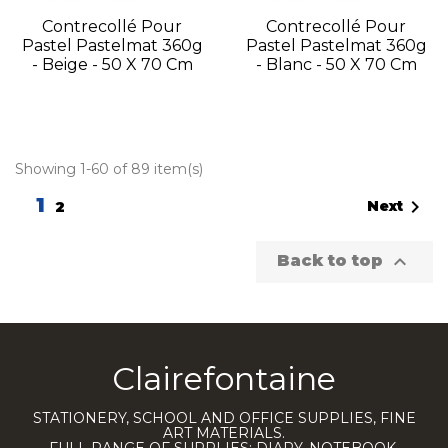
Contrecollé Pour
Contrecollé Pour
Pastel Pastelmat 360g
Pastel Pastelmat 360g
- Beige - 50 X 70 Cm
- Blanc - 50 X 70 Cm
Showing 1-60 of 89 item(s)
1

Next
2

Back to top
Clairefontaine
STATIONERY, SCHOOL AND OFFICE SUPPLIES, FINE
ART MATERIALS.
FULL RANGE OF SUPPLIES: DIARY, NOTEBOOK,