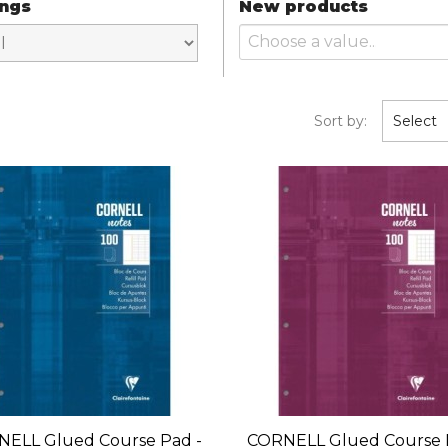
ings
New products
Sort by:
Select
ELL Glued Course Pad -
CORNELL Glued Course 