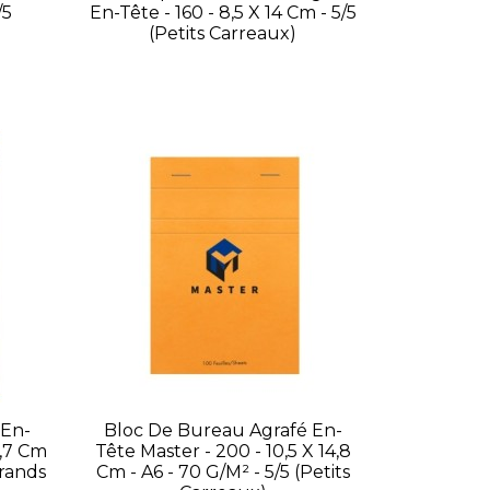
/5
En-Tête - 160 - 8,5 X 14 Cm - 5/5
(petits Carreaux)
 En-
Bloc De Bureau Agrafé En-
9,7 Cm
Tête Master - 200 - 10,5 X 14,8
grands
Cm - A6 - 70 G/m² - 5/5 (petits