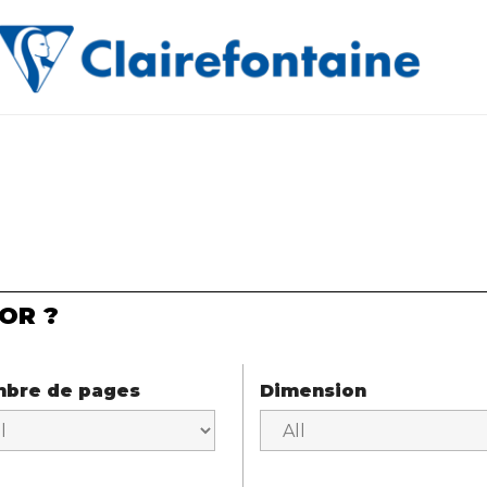
OR ?
bre de pages
Dimension