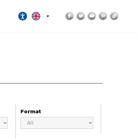
Facebook
Twitter
YouTube
Pinterest
TikTok

Format