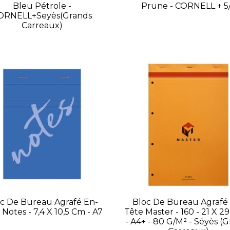
Bleu Pétrole -
Prune - CORNELL + 5
ORNELL+Seyès(grands
Carreaux)
c De Bureau Agrafé En-
Bloc De Bureau Agrafé
 Notes - 7,4 X 10,5 Cm - A7
Tête Master - 160 - 21 X 2
- A4+ - 80 G/m² - Séyès (