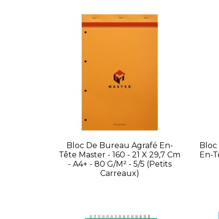
Bloc De Bureau Agrafé En-
Bloc
Tête Master - 160 - 21 X 29,7 Cm
En-Tê
- A4+ - 80 G/m² - 5/5 (petits
Carreaux)