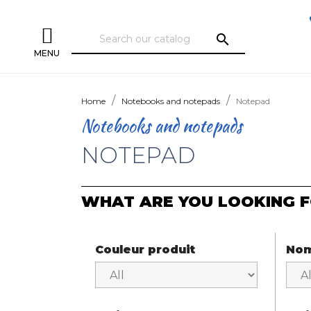
search
MENU
Home
Notebooks and notepads
Notepad
Notebooks and notepads
NOTEPAD
WHAT ARE YOU LOOKING F
Couleur produit
Nom