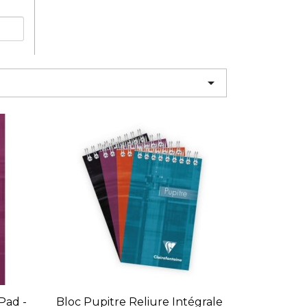

Pad -
Bloc Pupitre Reliure Intégrale