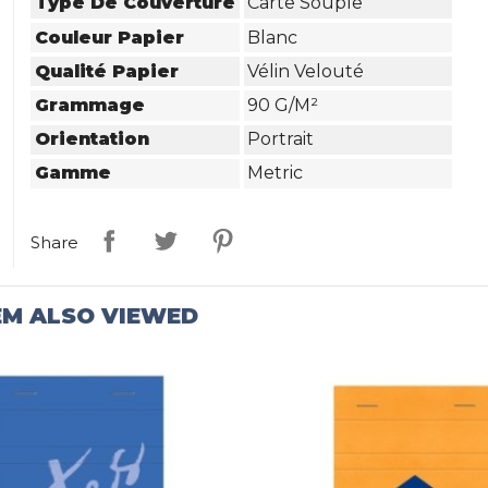
Type De Couverture
Carte Souple
Couleur Papier
Blanc
Qualité Papier
Vélin Velouté
Grammage
90 G/m²
Orientation
Portrait
Gamme
Metric
Share
EM ALSO VIEWED