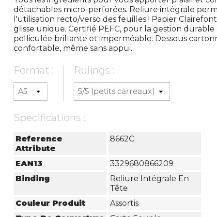
détachables micro-perforées. Reliure intégrale per
l'utilisation recto/verso des feuilles ! Papier Clairef
glisse unique. Certifié PEFC, pour la gestion durabl
pelliculée brillante et imperméable. Dessous cartonn
confortable, même sans appui.
Format :
Rulings :
Specifications :
Reference
8662C
Attribute
EAN13
3329680866209
Binding
Reliure Intégrale En
Tête
Couleur Produit
Assortis