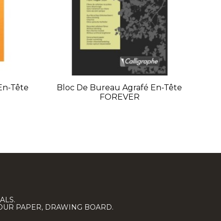
En-Tête
Bloc De Bureau Agrafé En-Tête
Bl
FOREVER
ALS.
LOUR PAPER, DRAWING BOARD.