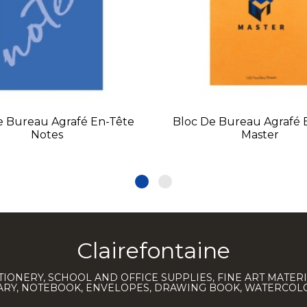
e Bureau Agrafé En-Tête
Bloc De Bureau Agrafé 
Notes
Master
Clairefontaine
TIONERY, SCHOOL AND OFFICE SUPPLIES, FINE ART MATERI
IARY, NOTEBOOK, ENVELOPES, DRAWING BOOK, WATERCO