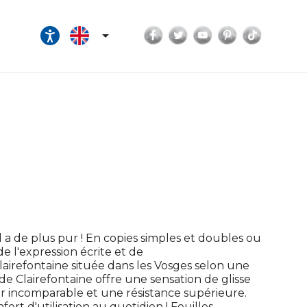
Facebook
Twitter
YouTube
Pinterest
TikTok

il a de plus pur ! En copies simples et doubles ou
de l'expression écrite et de
Clairefontaine située dans les Vosges selon une
de Clairefontaine offre une sensation de glisse
 incomparable et une résistance supérieure.
ort d'utilisation au quotidien ! Feuilles