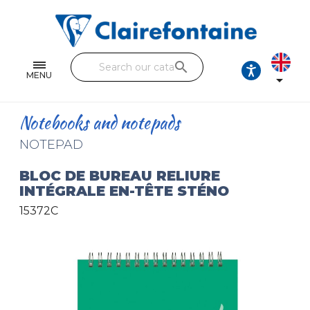
Notebooks and pads
Single and double sheets
search
Fine arts
MENU

Correspondence
Notebooks and notepads
Handicraft
NOTEPAD
Wrapping papers
BLOC DE BUREAU RELIURE
INTÉGRALE EN-TÊTE STÉNO
Pencil cases & Leather goods
15372C
FIND OUR COLLECTIONS
All the collections