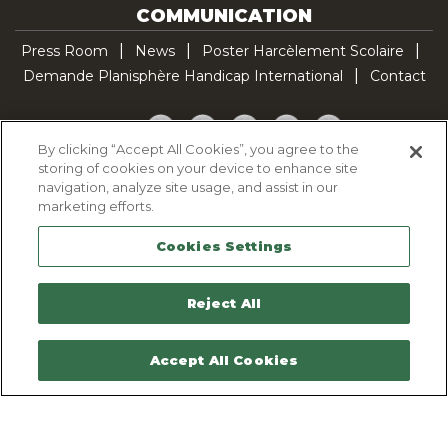
COMMUNICATION
Press Room
News
Poster Harcèlement Scolaire
Demande Planisphère Handicap International
Contact
Facebook
Twitter
YouTube
Pinterest
TikTok
By clicking “Accept All Cookies”, you agree to the
storing of cookies on your device to enhance site
Cookie Policy
navigation, analyze site usage, and assist in our
Privacy policy
marketing efforts.
Legal Notice
Cookies Settings
Sitemap
Contactez-nous
Reject All
Accept All Cookies