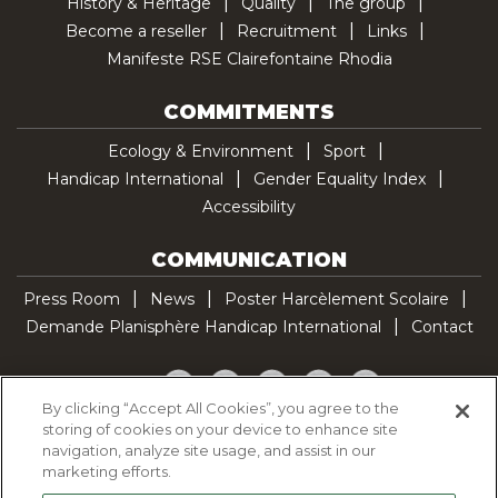
History & Heritage
Quality
The group
Become a reseller
Recruitment
Links
Manifeste RSE Clairefontaine Rhodia
COMMITMENTS
Ecology & Environment
Sport
Handicap International
Gender Equality Index
Accessibility
COMMUNICATION
Press Room
News
Poster Harcèlement Scolaire
Demande Planisphère Handicap International
Contact
Facebook
Twitter
YouTube
Pinterest
TikTok
By clicking “Accept All Cookies”, you agree to the
storing of cookies on your device to enhance site
Cookie Policy
navigation, analyze site usage, and assist in our
Privacy policy
marketing efforts.
Legal Notice