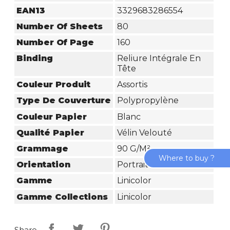
EAN13
3329683286554
Number Of Sheets
80
Number Of Page
160
Binding
Reliure Intégrale En
Tête
Couleur Produit
Assortis
Type De Couverture
Polypropylène
Couleur Papier
Blanc
Qualité Papier
Vélin Velouté
Grammage
90 G/m²
Where to buy ?
Orientation
Portrait
Gamme
Linicolor
Gamme Collections
Linicolor
Share