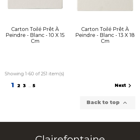
Carton Toilé Prêt À
Carton Toilé Prêt À
Peindre - Blanc - 10 X 15
Peindre - Blanc - 13 X 18
Cm
Cm
Showing 1-60 of 251 item(s)
1

Next
2
3
…
5

Back to top
Clairefontaine