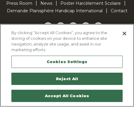
Press Room
News
Poster Harcèlement Scolaire
Demande Planisphère Handicap International
Contact
Facebook
Twitter
YouTube
Pinterest
TikTok
By clicking “Accept All Cookies”, you agree to the
storing of cookies on your device to enhance site
Cookie Policy
navigation, analyze site usage, and assist in our
Privacy policy
marketing efforts.
Legal Notice
Cookies Settings
Sitemap
Contactez-nous
Reject All
Accept All Cookies