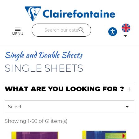
Notebooks and pads
Single and double sheets
search
Fine arts
MENU

Correspondence
Single and Double Sheets
Handicraft
SINGLE SHEETS
Wrapping papers
WHAT ARE YOU LOOKING FOR ?
Pencil cases & Leather goods
FIND OUR COLLECTIONS

Select
All the collections
Showing 1-60 of 61 item(s)