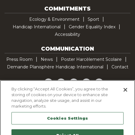
COMMITMENTS
Ecology & Environment
Sport
Handicap International
Gender Equality Index
Accessibility
COMMUNICATION
Press Room
News
Poster Harcèlement Scolaire
Demande Planisphère Handicap International
Contact
Facebook
Twitter
YouTube
Pinterest
TikTok
By clicking “Accept All Cookies”, you agree to the
storing of cookies on your device to enhance site
Cookie Policy
navigation, analyze site usage, and assist in our
Privacy policy
marketing efforts.
Legal Notice
Cookies Settings
Sitemap
Contactez-nous