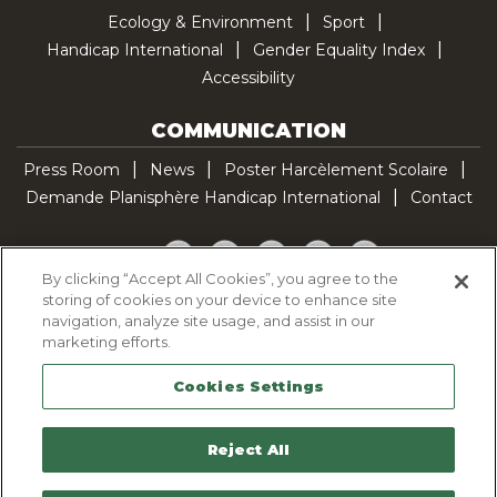
Ecology & Environment
Sport
Handicap International
Gender Equality Index
Accessibility
COMMUNICATION
Press Room
News
Poster Harcèlement Scolaire
Demande Planisphère Handicap International
Contact
Facebook
Twitter
YouTube
Pinterest
TikTok
By clicking “Accept All Cookies”, you agree to the
storing of cookies on your device to enhance site
Cookie Policy
navigation, analyze site usage, and assist in our
Privacy policy
marketing efforts.
Legal Notice
Cookies Settings
Sitemap
Contactez-nous
Reject All