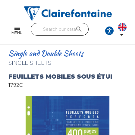
Notebooks and pads
Single and double sheets
search
Fine arts
MENU

Correspondence
Single and Double Sheets
Handicraft
SINGLE SHEETS
Wrapping papers
FEUILLETS MOBILES SOUS ÉTUI
1792C
Pencil cases & Leather goods
FIND OUR COLLECTIONS
All the collections