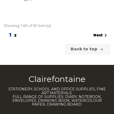
Showing 1-60 of 81 item(s)
1

Next
2

Back to top
Clairefontaine
STATIONERY, SCHOOL AND OFFICE SUPPLIES, FINE
ART MATERIALS.
FULL RANGE OF SUPPLIES: DIARY, NOTEBOOK,
ENVELOPES, DRAWING BOOK, WATERCOLOUR
PAPER, DRAWING BOARD.