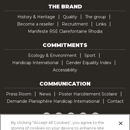
THE BRAND
History & Heritage
Quality
The group
Become a reseller
Recruitment
Links
Manifeste RSE Clairefontaine Rhodia
COMMITMENTS
Ecology & Environment
Sport
Handicap International
Gender Equality Index
Accessibility
COMMUNICATION
Press Room
News
Poster Harcèlement Scolaire
Demande Planisphère Handicap International
Contact
Facebook
Twitter
YouTube
Pinterest
TikTok
By clicking “Accept All Cookies”, you agree to the
storing of cookies on your device to enhance site