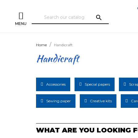
search
MENU
Home
Handicraft
Handicraft
Accessories
Special papers
Scra
Sewing paper
Creative kits
Car
WHAT ARE YOU LOOKING F