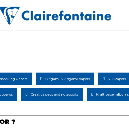
pbooking Papers
Origami & kirigami papers
Silk Papers
dboards
Creative pads and notebooks
Kraft paper albums
OR ?