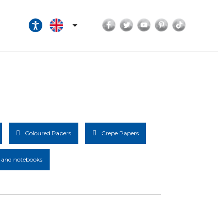
Facebook
Twitter
YouTube
Pinterest
TikTok

Coloured Papers
Crepe Papers
 and notebooks