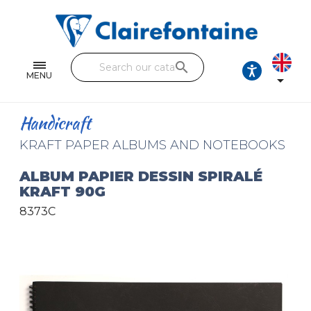
Notebooks and pads
Single and double sheets
search
Fine arts
MENU

Correspondence
Handicraft
Handicraft
KRAFT PAPER ALBUMS AND NOTEBOOKS
Wrapping papers
ALBUM PAPIER DESSIN SPIRALÉ
KRAFT 90G
Pencil cases & Leather goods
8373C
FIND OUR COLLECTIONS
All the collections