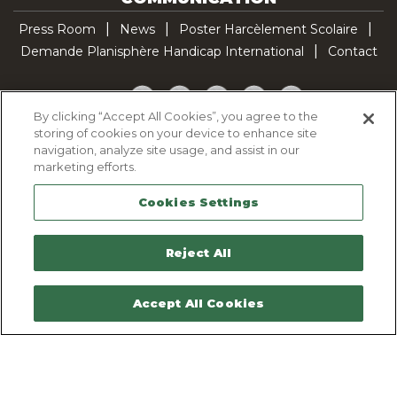
Press Room
News
Poster Harcèlement Scolaire
Demande Planisphère Handicap International
Contact
Facebook
Twitter
YouTube
Pinterest
TikTok
By clicking “Accept All Cookies”, you agree to the
storing of cookies on your device to enhance site
Cookie Policy
navigation, analyze site usage, and assist in our
Privacy policy
marketing efforts.
Legal Notice
Cookies Settings
Sitemap
Contactez-nous
Reject All
Accept All Cookies