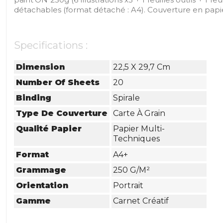
détachables (format détaché : A4). Couverture en pap
Specifications :
Dimension
22,5 X 29,7 Cm
Number Of Sheets
20
Binding
Spirale
Type De Couverture
Carte À Grain
Qualité Papier
Papier Multi-
Techniques
Format
A4+
Grammage
250 G/m²
Orientation
Portrait
Gamme
Carnet Créatif