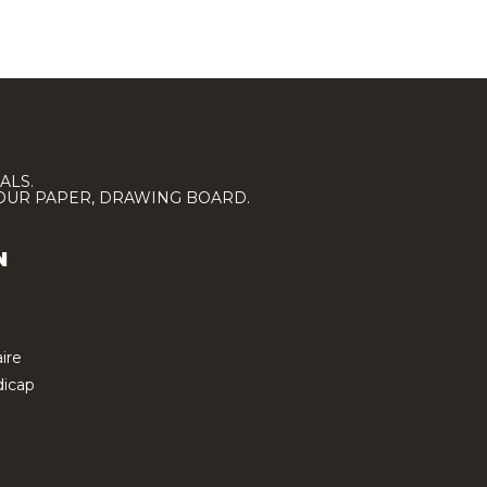
ALS.
LOUR PAPER, DRAWING BOARD.
N
ire
icap