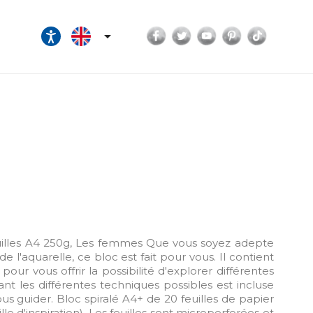
Facebook
Twitter
YouTube
Pinterest
TikTok

uilles A4 250g, Les femmes Que vous soyez adepte
e l'aquarelle, ce bloc est fait pour vous. Il contient
 pour vous offrir la possibilité d'explorer différentes
ant les différentes techniques possibles est incluse
vous guider. Bloc spiralé A4+ de 20 feuilles de papier
uille d'inspiration). Les feuilles sont microperforées et