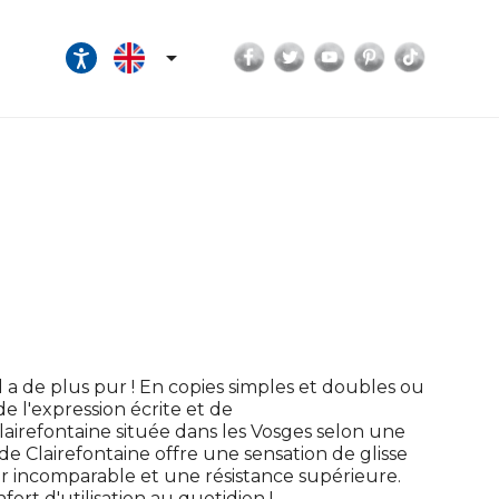
Facebook
Twitter
YouTube
Pinterest
TikTok

il a de plus pur ! En copies simples et doubles ou
de l'expression écrite et de
Clairefontaine située dans les Vosges selon une
de Clairefontaine offre une sensation de glisse
 incomparable et une résistance supérieure.
fort d'utilisation au quotidien !