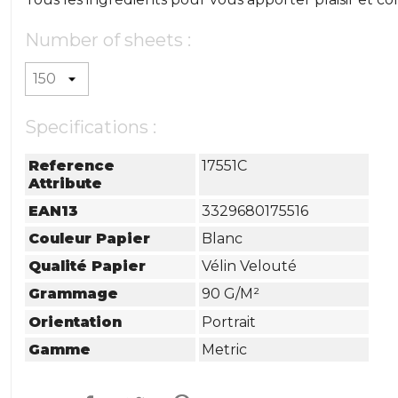
Number of sheets :
Specifications :
Reference
17551C
Attribute
EAN13
3329680175516
Couleur Papier
Blanc
Qualité Papier
Vélin Velouté
Grammage
90 G/m²
Orientation
Portrait
Gamme
Metric