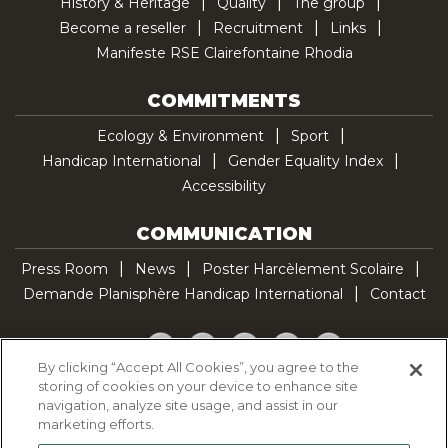
History & Heritage
Quality
The group
Become a reseller
Recruitment
Links
Manifeste RSE Clairefontaine Rhodia
COMMITMENTS
Ecology & Environment
Sport
Handicap International
Gender Equality Index
Accessibility
COMMUNICATION
Press Room
News
Poster Harcèlement Scolaire
Demande Planisphère Handicap International
Contact
Facebook
Twitter
YouTube
Pinterest
TikTok
By clicking “Accept All Cookies”, you agree to the
storing of cookies on your device to enhance site
Cookie Policy
navigation, analyze site usage, and assist in our
Privacy policy
marketing efforts.
Legal Notice