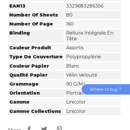
EAN13
3329683286356
Number Of Sheets
80
Number Of Page
160
Binding
Reliure Intégrale En
Tête
Couleur Produit
Assortis
Type De Couverture
Polypropylène
Couleur Papier
Blanc
Qualité Papier
Vélin Velouté
Grammage
90 G/m²
Where to buy ?
Orientation
Portrait
Gamme
Linicolor
Gamme Collections
Linicolor
Share