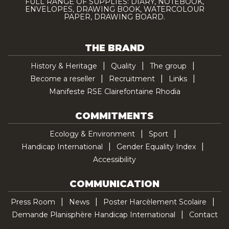
FULL RANGE OF SUPPLIES: DIARY, NOTEBOOK,
ENVELOPES, DRAWING BOOK, WATERCOLOUR
PAPER, DRAWING BOARD.
THE BRAND
History & Heritage
Quality
The group
Become a reseller
Recruitment
Links
Manifeste RSE Clairefontaine Rhodia
COMMITMENTS
Ecology & Environment
Sport
Handicap International
Gender Equality Index
Accessibility
COMMUNICATION
Press Room
News
Poster Harcèlement Scolaire
Demande Planisphère Handicap International
Contact