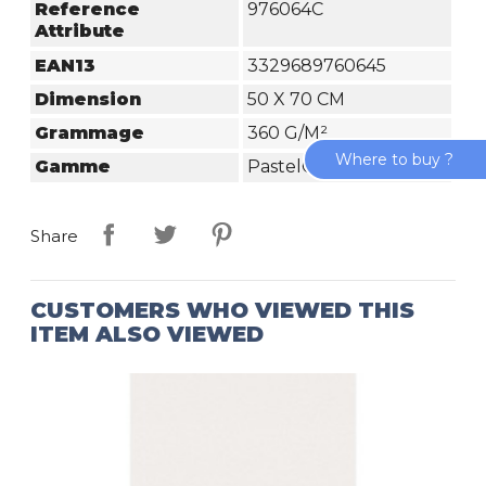
Reference
976064C
Attribute
EAN13
3329689760645
Dimension
50 X 70 CM
Grammage
360 G/m²
Where to buy ?
Gamme
PastelGrain
Share
CUSTOMERS WHO VIEWED THIS
ITEM ALSO VIEWED