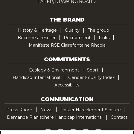
PAPER, DRAWING BOARD.
THE BRAND
History & Heritage
Quality
The group
Become a reseller
Recruitment
Links
Manifeste RSE Clairefontaine Rhodia
COMMITMENTS
Ecology & Environment
Sport
Handicap International
Gender Equality Index
Accessibility
COMMUNICATION
Press Room
News
Poster Harcèlement Scolaire
Demande Planisphère Handicap International
Contact
Facebook
Twitter
YouTube
Pinterest
TikTok