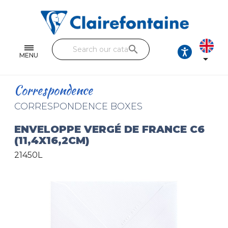
Notebooks and pads
Single and double sheets
search
Fine arts
MENU

Correspondence
Correspondence
Handicraft
CORRESPONDENCE BOXES
Wrapping papers
ENVELOPPE VERGÉ DE FRANCE C6
(11,4X16,2CM)
Pencil cases & Leather goods
21450L
FIND OUR COLLECTIONS
All the collections