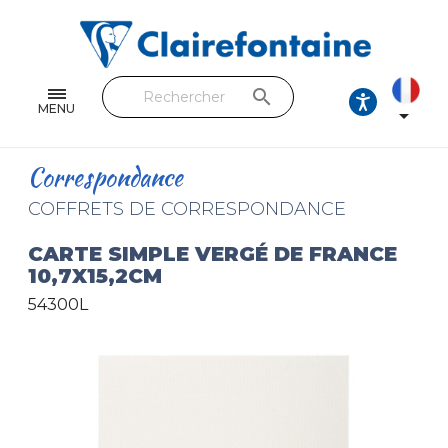
Cahiers & Carnets
Feuilles & Copies
search
Beaux-arts & Dessin
MENU

Correspondance
Correspondance
Loisirs créatifs
COFFRETS DE CORRESPONDANCE
Papiers cadeaux et emballages
CARTE SIMPLE VERGÉ DE FRANCE
10,7X15,2CM
Cuir & trousses
54300L
RETROUVEZ NOS COLLECTIONS
Toutes les collections