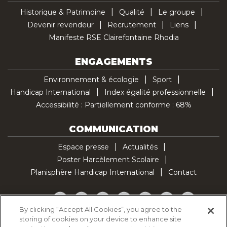
Historique & Patrimoine
Qualité
Le groupe
Devenir revendeur
Recrutement
Liens
Manifeste RSE Clairefontaine Rhodia
ENGAGEMENTS
Environnement & écologie
Sport
Handicap International
Index égalité professionnelle
Accessibilité : Partiellement conforme : 68%
COMMUNICATION
Espace presse
Actualités
Poster Harcèlement Scolaire
Planisphère Handicap International
Contact
Facebook
Twitter
YouTube
Pinterest
Instagram
LinkedIn
TikTok
By clicking “Accept All Cookies”, you agree to the
storing of cookies on your device to enhance site
Politique d'utilisation des cookies