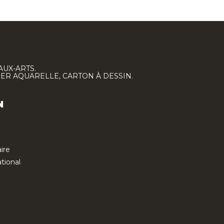
AUX-ARTS.
IER AQUARELLE, CARTON À DESSIN.
N
ire
tional