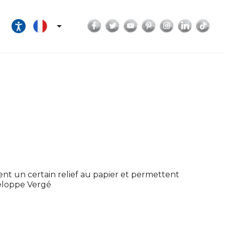
Facebook
Twitter
YouTube
Pinterest
Instagram
LinkedI
Tik

nt un certain relief au papier et permettent
veloppe Vergé