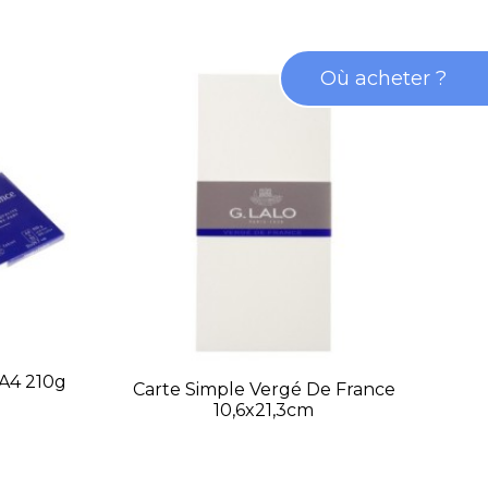
Où acheter ?
 A4 210g
Feu
Carte Simple Vergé De France
10,6x21,3cm