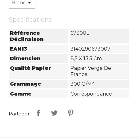
Spécifications :
Référence
67300L
Déclinaison
EAN13
3140290673007
Dimension
8,5 X 13,5 Cm
Qualité Papier
Papier Vergé De
France
Grammage
300 G/m²
Gamme
Correspondance
Partager