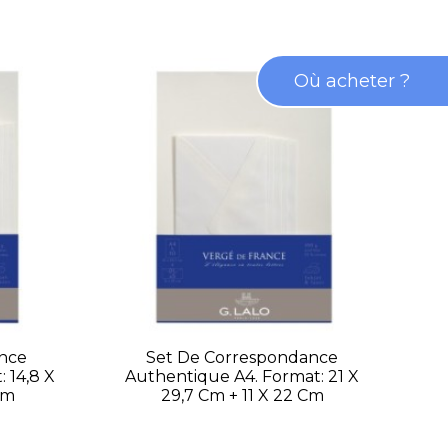
Où acheter ?
nce
Set De Correspondance
Set
 14,8 X
Authentique A4. Format: 21 X
(do
Cm
29,7 Cm + 11 X 22 Cm