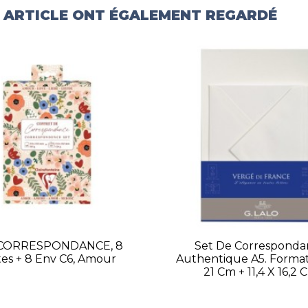
T ARTICLE ONT ÉGALEMENT REGARDÉ
 CORRESPONDANCE, 8
Set De Corresponda
tes + 8 Env C6, Amour
Authentique A5. Format:
21 Cm + 11,4 X 16,2 