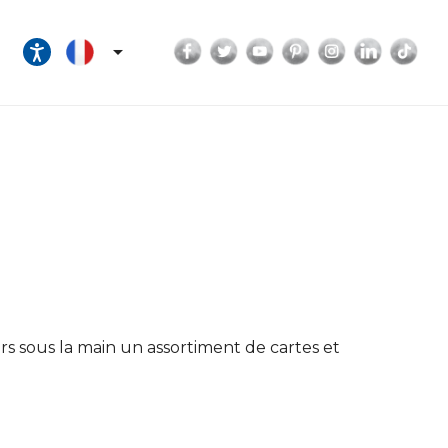
Facebook
Twitter
YouTube
Pinterest
Instagram
LinkedI
Tik

s sous la main un assortiment de cartes et