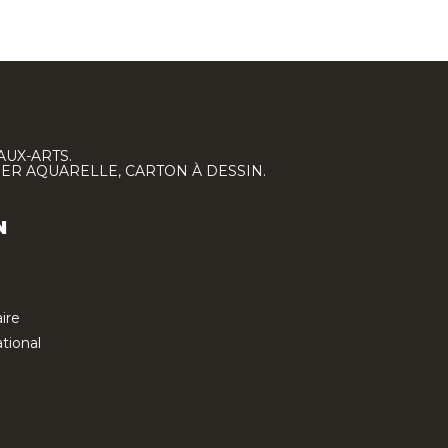
AUX-ARTS.
IER AQUARELLE, CARTON À DESSIN.
N
ire
tional