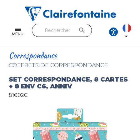
Cahiers & Carnets
Feuilles & Copies
search
Beaux-arts & Dessin
MENU

Correspondance
Correspondance
Loisirs créatifs
COFFRETS DE CORRESPONDANCE
Papiers cadeaux et emballages
SET CORRESPONDANCE, 8 CARTES
+ 8 ENV C6, ANNIV
Cuir & trousses
81002C
RETROUVEZ NOS COLLECTIONS
Toutes les collections