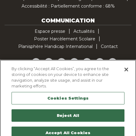
Accessibilité : Partiellement conforme : 68%
COMMUNICATION
Espace presse
Actualités
Poster Harcèlement Scolaire
Planisphère Handicap International
Contact
Facebook
Twitter
YouTube
Pinterest
Instagram
LinkedIn
TikTok
By clicking “Accept All Cookies”, you agree to the
storing of cookies on your device to enhance site
Politique d'utilisation des cookies
navigation, analyze site usage, and assist in our
Politique de confidentialité
marketing efforts.
Mentions légales
Cookies Settings
Plan du site
Contactez-nous
Reject All
Accept All Cookies