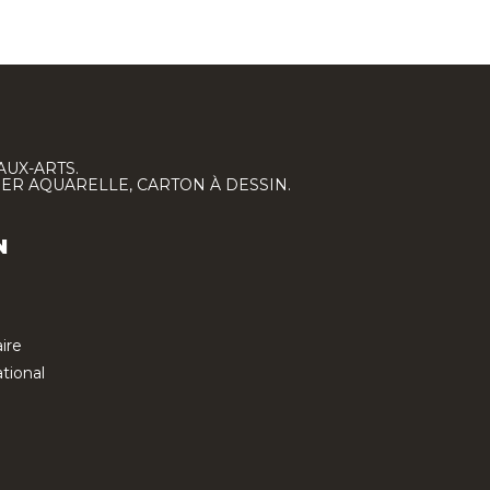
AUX-ARTS.
IER AQUARELLE, CARTON À DESSIN.
N
ire
tional