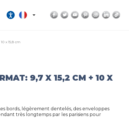
Facebook
Twitter
YouTube
Pinterest
Instagram
LinkedI
Tik

 10 x 15,8 cm
T: 9,7 X 15,2 CM + 10 X
Les bords, légèrement dentelés, des enveloppes
endant très longtemps par les parisiens pour