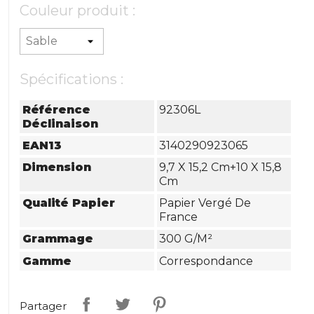
Couleur produit :
Spécifications :
Référence
92306L
Déclinaison
EAN13
3140290923065
Dimension
9,7 X 15,2 Cm+10 X 15,8
Cm
Qualité Papier
Papier Vergé De
France
Grammage
300 G/m²
Gamme
Correspondance
Partager